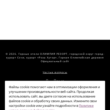
© 2026.
Горные отели ОЛИМПИЯ РЕЗОРТ,
городской округ город-
курорт Сочи, курорт «Роза Хутор», Горная Олимпийская деревня
Официальный сайт
Частые вопросы
--:--
24 °C
Файлы cookie помогают нам в оптимизации оформления и
Правовая информация
улучшении производительности веб-сайта. Продолжая
использовать сайт, вы даете согласие на использование
Политика обработки персональных данных
файлов cookie и обработку своих данных. Измените свои
настройки cookie или узнайте подробности в
Политике
Политика использования файлов cookie