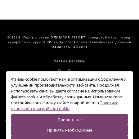
© 2026.
Горные отели ОЛИМПИЯ РЕЗОРТ,
городской округ город-
курорт Сочи, курорт «Роза Хутор», Горная Олимпийская деревня
Официальный сайт
Частые вопросы
--:--
17 °C
Файлы cookie помогают нам в оптимизации оформления и
Правовая информация
улучшении производительности веб-сайта. Продолжая
использовать сайт, вы даете согласие на использование
Политика обработки персональных данных
файлов cookie и обработку своих данных. Измените свои
настройки cookie или узнайте подробности в
Политике
Политика использования файлов cookie
использования файлов cookie.
Принять все
АКЦИИ
КОНФЕРЕНЦ-ЗАЛЫ
РЕСТОРАНЫ
НОВОСТИ
КОНТАКТЫ
Принять необходимые