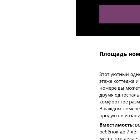
Площадь ном
Этот уютный одн
этаже коттеджа 
номере вы может
двумя односпаль
комфортное раз
В каждом номере
продуктов и напи
Вместимость:
в
ребёнок до 7 лет
места, что дела